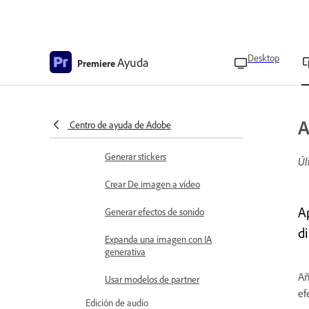
Añadir fotogramas clave a un clip
Aplicar suavizado a fotogramas
Desktop
Ayuda
clave
Premiere
Eliminar fotogramas clave
IA generativa
A
Centro de ayuda de Adobe
Generar imagen
Generar stickers
Úl
Crear De imagen a vídeo
A
Generar efectos de sonido
di
Expanda una imagen con IA
generativa
Añ
Usar modelos de partner
ef
Edición de audio