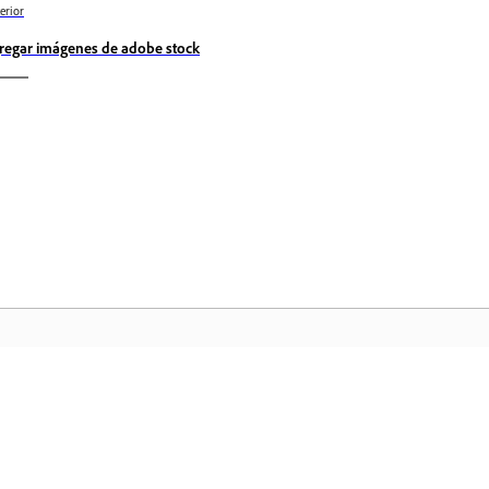
erior
regar imágenes de adobe stock
Comunidad
In
a
Participe en debates, encuentre
Ac