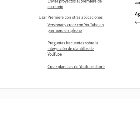
Enviar proyectos al premiere de
Ant
escritorio
Ag
Usar Premiere con otras aplicaciones
Versionar y crear con YouTube en
premiere en iphone
Preguntas frecuentes sobre la
integración de plantillas de
YouTube
Crear plantillas de YouTube shorts
Aprender
Aprenda con tutoriales en vídeo paso 