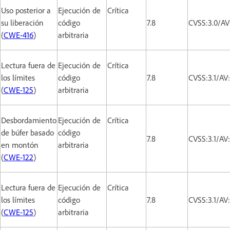
Uso posterior a
Ejecución de
Crítica
su liberación
código
7.8
CVSS:3.0/AV
(
CWE-416
)
arbitraria
Lectura fuera de
Ejecución de
Crítica
los límites
código
7.8
CVSS:3.1/AV
(
CWE-125
)
arbitraria
Desbordamiento
Ejecución de
Crítica
de búfer basado
código
7.8
CVSS:3.1/AV
en montón
arbitraria
(
CWE-122
)
Lectura fuera de
Ejecución de
Crítica
los límites
código
7.8
CVSS:3.1/AV
(
CWE-125
)
arbitraria