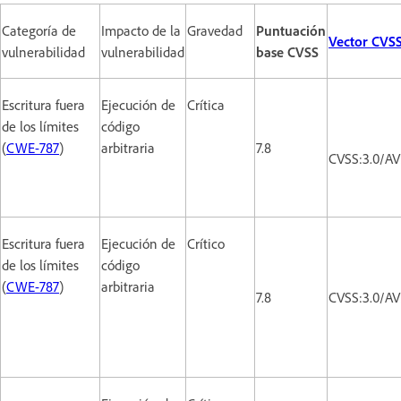
Categoría de
Impacto de la
Gravedad
Puntuación
Vector CVS
vulnerabilidad
vulnerabilidad
base CVSS
Escritura fuera
Ejecución de
Crítica
de los límites
código
(
CWE-787
)
arbitraria
7.8
CVSS:3.0/AV
Escritura fuera
Ejecución de
Crítico
de los límites
código
(
CWE-787
)
arbitraria
7.8
CVSS:3.0/AV