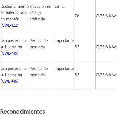
Desbordamiento
Ejecución de
Crítica
de búfer basado
código
7.8
CVSS:3.1/AV
en montón
arbitraria
(
CWE-122
)
Uso posterior a
Pérdida de
Importante
su liberación
memoria
5.5
CVSS:3.1/AV
(
CWE-416
)
Uso posterior a
Pérdida de
Importante
su liberación
memoria
5.5
CVSS:3.1/AV
(
CWE-416
)
Reconocimientos