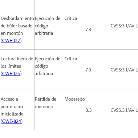
Desbordamiento
Ejecución de
Crítica
de búfer basado
código
CVSS:3.1/AV:
7.8
en montón
arbitraria
(
CWE-122
)
Lectura fuera de
Ejecución de
Crítica
los límites
código
7.8
CVSS:3.1/AV:
(
CWE-125
)
arbitraria
Acceso a
Pérdida de
Moderado
puntero no
memoria
3.3
CVSS:3.1/AV:
inicializado
(
CWE-824
)