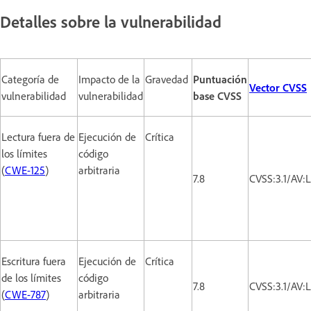
Detalles sobre la vulnerabilidad
Categoría de
Impacto de la
Gravedad
Puntuación
Vector CVSS
vulnerabilidad
vulnerabilidad
base CVSS
Lectura fuera de
Ejecución de
Crítica
los límites
código
(
CWE-125
)
arbitraria
7.8
CVSS:3.1/AV:
Escritura fuera
Ejecución de
Crítica
de los límites
código
7.8
CVSS:3.1/AV:
(
CWE-787
)
arbitraria