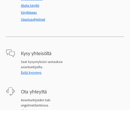
Aloita käyttö
Käyttöopas
Opastusohjelmat
Kysy yhteisöltä
Saat kysymyksiisi vastauksia
asiantuntijoilta.
Esitä kysymys
Ota yhteyttä
Asiantuntijoiden tuki
ongelmatilanteissa.
Aloita nyt