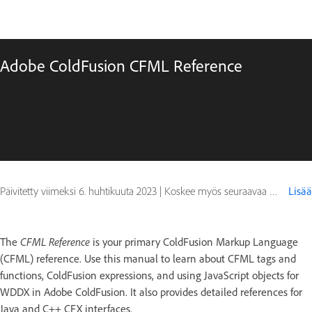
Adobe ColdFusion CFML Reference
Päivitetty viimeksi
6. huhtikuuta 2023
|
Koskee myös seuraavaa ColdFusion
Lisää
CFML Reference
The
is your primary ColdFusion Markup Language
(CFML) reference. Use this manual to learn about CFML tags and
functions, ColdFusion expressions, and using JavaScript objects for
WDDX in Adobe ColdFusion. It also provides detailed references for
Java and C++ CFX interfaces.