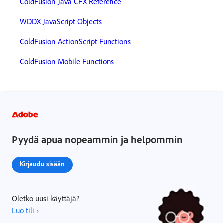
ColdFusion Java CFX Reference
WDDX JavaScript Objects
ColdFusion ActionScript Functions
ColdFusion Mobile Functions
Pyydä apua nopeammin ja helpommin
Kirjaudu sisään
Oletko uusi käyttäjä?
Luo tili ›