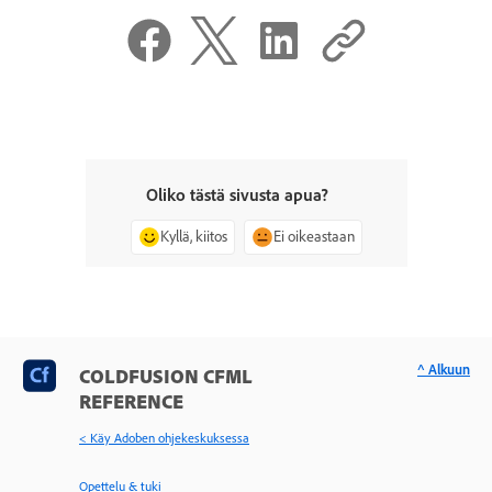
Oliko tästä sivusta apua?
Kyllä, kiitos
Ei oikeastaan
^ Alkuun
COLDFUSION CFML
REFERENCE
< Käy Adoben ohjekeskuksessa
Opettelu & tuki