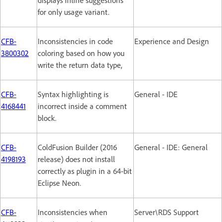
displays inline suggestions
for only usage variant.
CFB-
Inconsistencies in code
Experience and Design
3800302
coloring based on how you
write the return data type,
CFB-
Syntax highlighting is
General - IDE
4168441
incorrect inside a comment
block.
CFB-
ColdFusion Builder (2016
General - IDE: General
4198193
release) does not install
correctly as plugin in a 64-bit
Eclipse Neon.
CFB-
Inconsistencies when
Server\RDS Support