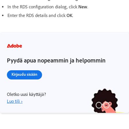
In the RDS configuration dialog, click
New
.
Enter the RDS details and click
OK
.
Pyydä apua nopeammin ja helpommin
Kirjaudu sisään
Oletko uusi käyttäjä?
Luo tili ›