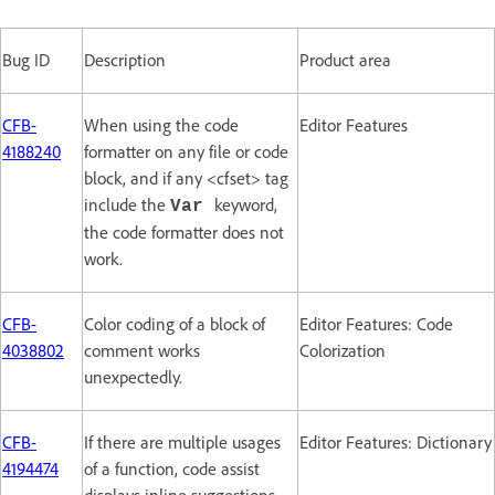
Bug ID
Description
Product area
CFB-
When using the code
Editor Features
4188240
formatter on any file or code
block, and if any <cfset> tag
include the
keyword,
Var
the code formatter does not
work.
CFB-
Color coding of a block of
Editor Features: Code
4038802
comment works
Colorization
unexpectedly.
CFB-
If there are multiple usages
Editor Features: Dictionary
4194474
of a function, code assist