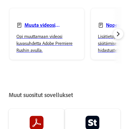
Muuta videosi
Nopeuta ta
kuvasuhdetta
videota
Opi muuttamaan videosi
Lisätietoja vid
kuvasuhdetta Adobe Premiere
säätämisestä li
Rushin avulla.
hidastustehostei
nopeuttamalla s
Premiere Rushin 
Muut suositut sovellukset