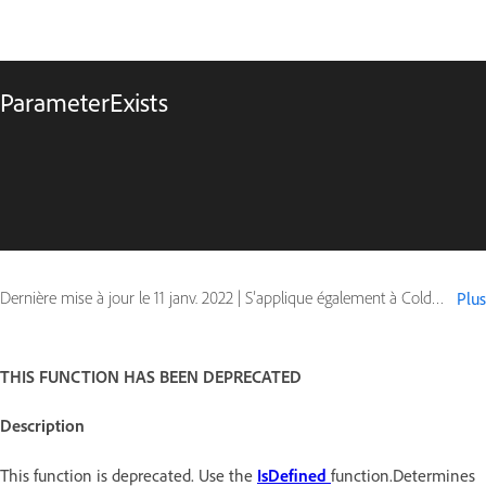
ParameterExists
Dernière mise à jour le
11 janv. 2022
|
S’applique également à ColdFusion
Plus
THIS FUNCTION HAS BEEN DEPRECATED
Description
This function is deprecated. Use the
IsDefined
function.Determines