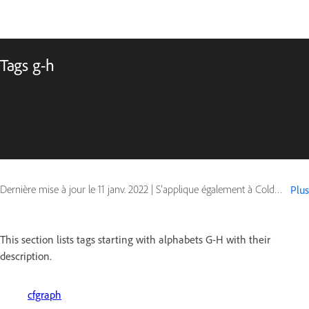
Tags g-h
Dernière mise à jour le
11 janv. 2022
|
S’applique également à ColdFusion
Plus
This section lists tags starting with alphabets G-H with their
description.
cfgraph