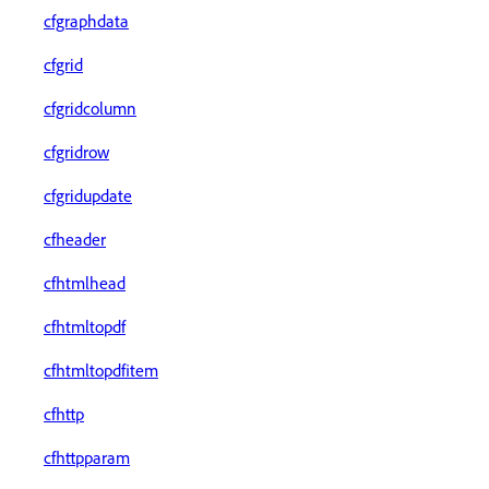
cfgraphdata
cfgrid
cfgridcolumn
cfgridrow
cfgridupdate
cfheader
cfhtmlhead
cfhtmltopdf
cfhtmltopdfitem
cfhttp
cfhttpparam