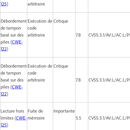
125
)
arbitraire
Débordement
Exécution de
Critique
de tampon
code
basé sur des
arbitraire
7.8
CVSS:3.1/AV:L/AC:L/P
piles (
CWE-
122
)
Débordement
Exécution de
Critique
de tampon
code
basé sur des
arbitraire
7.8
CVSS:3.1/AV:L/AC:L/P
piles (
CWE-
122
)
Lecture hors
Fuite de
Importante
limites (
CWE-
mémoire
5.5
CVSS:3.1/AV:L/AC:L/P
125
)