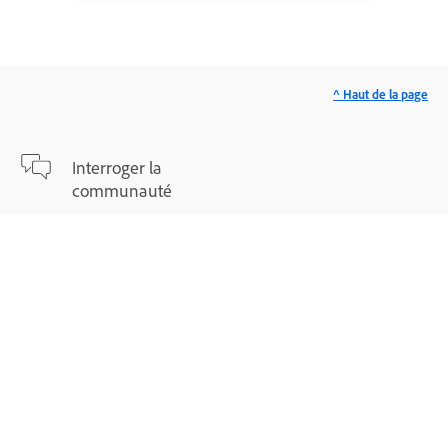
^ Haut de la page
Interroger la
communauté
Posez vos questions et obtenez des
réponses des membres de la
communauté Adobe.
Poser une question
En savoir plus
Assistance d’experts pour vos
problèmes.
Nous contacter