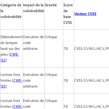
Catégorie de
Impact de la
Gravité
Score
la
vulnérabilité
de
Vecteur CVSS
vulnérabilité
base
CVSS
Débordement
Exécution de
Critique
de tampon
code
basé sur des
arbitraire
7.8
CVSS:3.1/AV:L/AC:L/P
piles (
CWE-
122
)
Lecture hors
Exécution de
Critique
limites (
CWE-
code
7.8
CVSS:3.1/AV:L/AC:L/P
125
)
arbitraire
Lecture hors
Exécution de
Critique
limites (
CWE-
code
7.8
CVSS:3.1/AV:L/AC:L/P