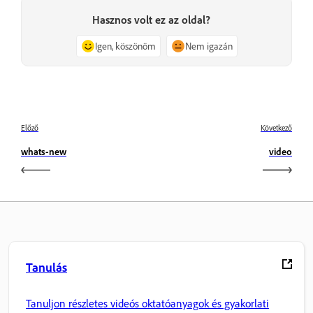
Hasznos volt ez az oldal?
Igen, köszönöm
Nem igazán
Előző
Következő
whats-new
video
Tanulás
Tanuljon részletes videós oktatóanyagok és gyakorlati