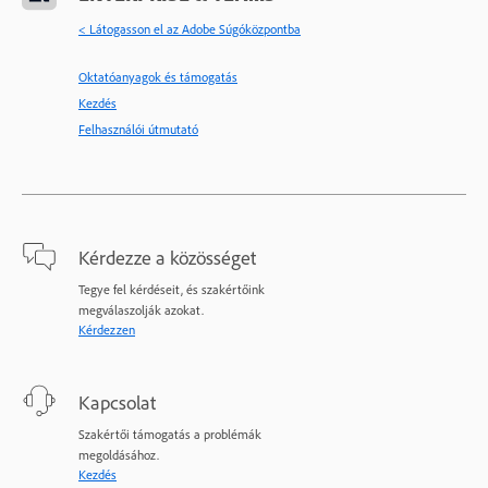
< Látogasson el az Adobe Súgóközpontba
Oktatóanyagok és támogatás
Kezdés
Felhasználói útmutató
Kérdezze a közösséget
Tegye fel kérdéseit, és szakértőink
megválaszolják azokat.
Kérdezzen
Kapcsolat
Szakértői támogatás a problémák
megoldásához.
Kezdés