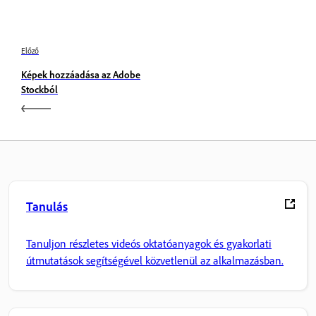
Előző
Képek hozzáadása az Adobe
Stockból
Tanulás
Tanuljon részletes videós oktatóanyagok és gyakorlati
útmutatások segítségével közvetlenül az alkalmazásban.