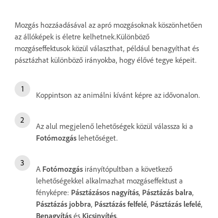
Mozgás hozzáadásával az apró mozgásoknak köszönhetően
az állóképek is életre kelhetnek.Különböző
mozgáseffektusok közül választhat, például benagyíthat és
pásztázhat különböző irányokba, hogy élővé tegye képeit.
Koppintson az animálni kívánt képre az idővonalon.
Az alul megjelenő lehetőségek közül válassza ki a
Fotómozgás
lehetőséget.
A
Fotómozgás
irányítópultban a következő
lehetőségekkel alkalmazhat mozgáseffektust a
fényképre:
Pásztázásos nagyítás
,
Pásztázás balra
,
Pásztázás jobbra
,
Pásztázás felfelé
,
Pásztázás lefelé
,
Benagyítás
és
Kicsinyítés
.