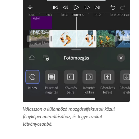
Válasszon a különböző mozgáseffektusok közül
fényképei animálásához, és tegye azokat
látványosabbá.