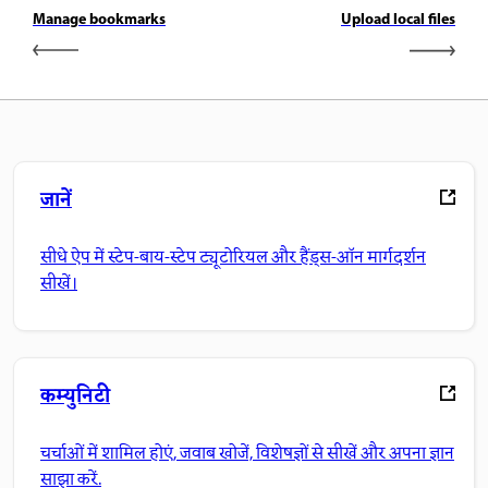
Manage bookmarks
Upload local files
जानें
सीधे ऐप में स्टेप-बाय-स्टेप ट्यूटोरियल और हैंड्स-ऑन मार्गदर्शन
सीखें।
कम्युनिटी
चर्चाओं में शामिल होएं, जवाब खोजें, विशेषज्ञों से सीखें और अपना ज्ञान
साझा करें.