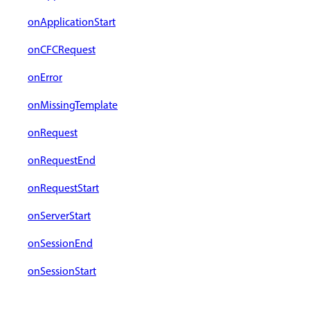
onApplicationStart
onCFCRequest
onError
onMissingTemplate
onRequest
onRequestEnd
onRequestStart
onServerStart
onSessionEnd
onSessionStart