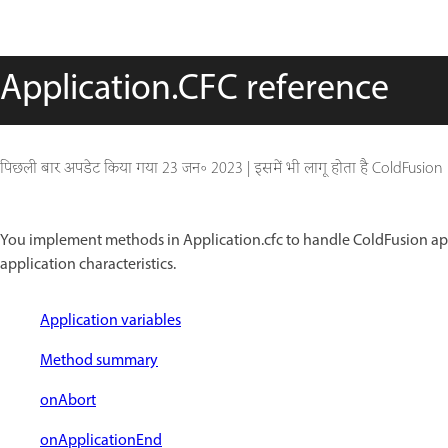
Application.CFC reference
पिछली बार अपडेट किया गया
23 जन॰ 2023
|
इसमें भी लागू होता है ColdFusion
You implement methods in Application.cfc to handle ColdFusion appl
application characteristics.
Application variables
Method summary
onAbort
onApplicationEnd