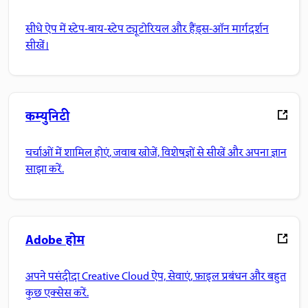
सीधे ऐप में स्टेप-बाय-स्टेप ट्यूटोरियल और हैंड्स-ऑन मार्गदर्शन
सीखें।
कम्युनिटी
चर्चाओं में शामिल होएं, जवाब खोजें, विशेषज्ञों से सीखें और अपना ज्ञान
साझा करें.
Adobe होम
अपने पसंदीदा Creative Cloud ऐप, सेवाएं, फ़ाइल प्रबंधन और बहुत
कुछ एक्सेस करें.