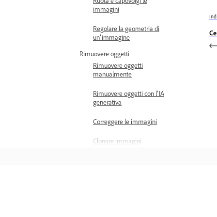
Ruota e capovolgi le
immagini
Ind
Regolare la geometria di
Ce
un’immagine
Rimuovere oggetti
Rimuovere oggetti
manualmente
Rimuovere oggetti con l’IA
generativa
Correggere le immagini
Clonare immagini
Rimuovere le persone
sullo sfondo
Applicare le maschere
Formazione
Aggiunta maschera con
l'IA