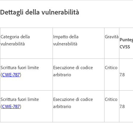
Dettagli della vulnerabilità
Categoria della
Impatto della
Gravità
Punteg
vulnerabilità
vulnerabilità
CVSS
Scrittura fuori limite
Esecuzione di codice
Critico
(
CWE-787
)
arbitrario
7.8
Scrittura fuori limite
Esecuzione di codice
Critico
(
CWE-787
)
arbitrario
7.8