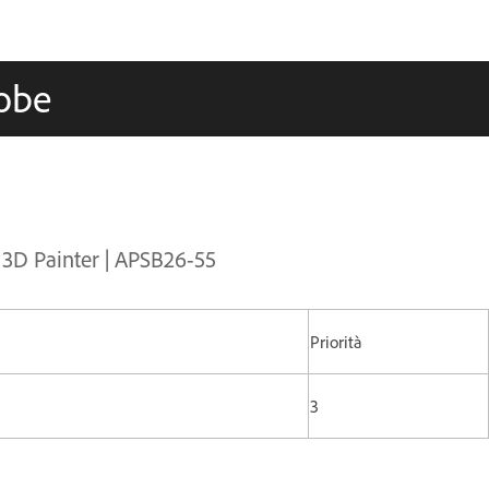
dobe
 3D Painter | APSB26-55
Priorità
3