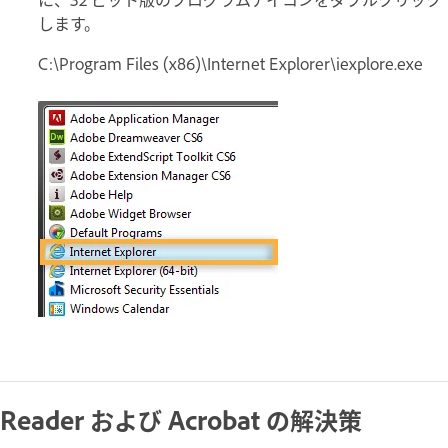
します。
C:\Program Files (x86)\Internet Explorer\iexplore.exe
Reader および Acrobat の解決策