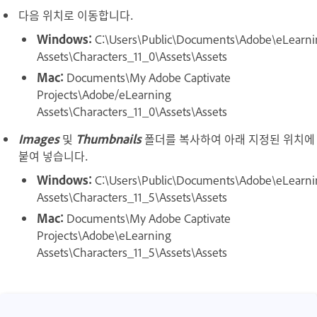
다음 위치로 이동합니다.
Windows:
C:\Users\Public\Documents\Adobe\eLearni
Assets\Characters_11_0\Assets\Assets
Mac:
Documents\My Adobe Captivate
Projects\Adobe/eLearning
Assets\Characters_11_0\Assets\Assets
Images
및
Thumbnails
폴더를 복사하여 아래 지정된 위치에
붙여 넣습니다.
Windows:
C:\Users\Public\Documents\Adobe\eLearni
Assets\Characters_11_5\Assets\Assets
Mac:
Documents\My Adobe Captivate
Projects\Adobe\eLearning
Assets\Characters_11_5\Assets\Assets