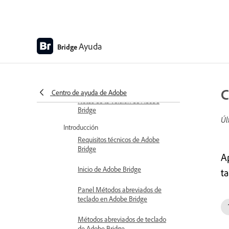
Ayuda de Adobe Bridge para escritorio
Ayuda
Bridge
Novedades
Novedades de Adobe Bridge en el
escritorio
C
Centro de ayuda de Adobe
Notas de la versión de Adobe
Bridge
Úl
Introducción
Requisitos técnicos de Adobe
Bridge
A
Inicio de Adobe Bridge
t
Panel Métodos abreviados de
teclado en Adobe Bridge
Métodos abreviados de teclado
de Adobe Bridge