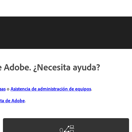
de Adobe. ¿Necesita ayuda?
sas
o
Asistencia de administración de equipos
.
ta de Adobe
.