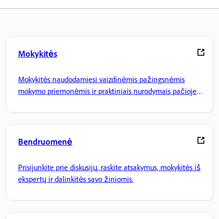
Mokykitės
Mokykitės naudodamiesi vaizdinėmis pažingsnėmis
mokymo priemonėmis ir praktiniais nurodymais pačioje
programoje.
Bendruomenė
Prisijunkite prie diskusijų, raskite atsakymus, mokykitės iš
ekspertų ir dalinkitės savo žiniomis.