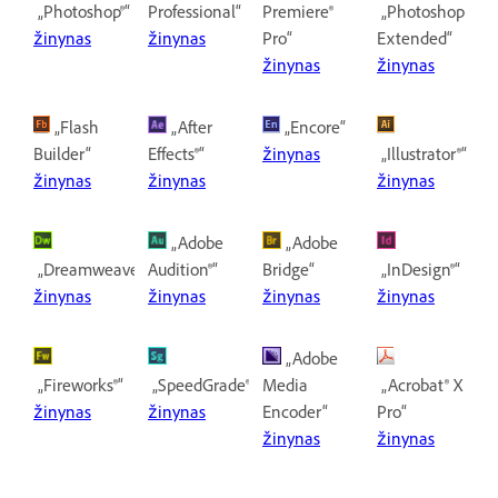
„Photoshop®“
Professional“
Premiere®
„Photoshop
žinynas
žinynas
Pro“
Extended“
žinynas
žinynas
„Flash
„After
„Encore“
Builder“
Effects®“
žinynas
„Illustrator®“
žinynas
žinynas
žinynas
„Adobe
„Adobe
„Dreamweaver®“
Audition®“
Bridge“
„InDesign®“
žinynas
žinynas
žinynas
žinynas
„Adobe
„Fireworks®“
„SpeedGrade®“
Media
„Acrobat® X
žinynas
žinynas
Encoder“
Pro“
žinynas
žinynas