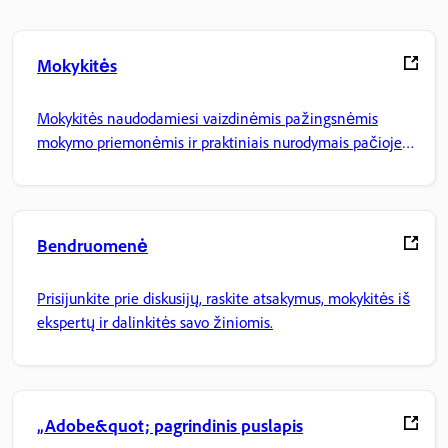
Mokykitės
Mokykitės naudodamiesi vaizdinėmis pažingsnėmis
mokymo priemonėmis ir praktiniais nurodymais pačioje
programoje.
Bendruomenė
Prisijunkite prie diskusijų, raskite atsakymus, mokykitės iš
ekspertų ir dalinkitės savo žiniomis.
„Adobe&quot; pagrindinis puslapis