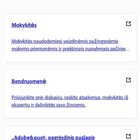
Mokykitės
Mokykitės naudodamiesi vaizdinėmis pažingsnėmis
mokymo priemonėmis ir praktiniais nurodymais pačioje
programoje.
Bendruomenė
Prisijunkite prie diskusijų, raskite atsakymus, mokykitės iš
ekspertų ir dalinkitės savo žiniomis.
„Adobe&quot; pagrindinis puslapis