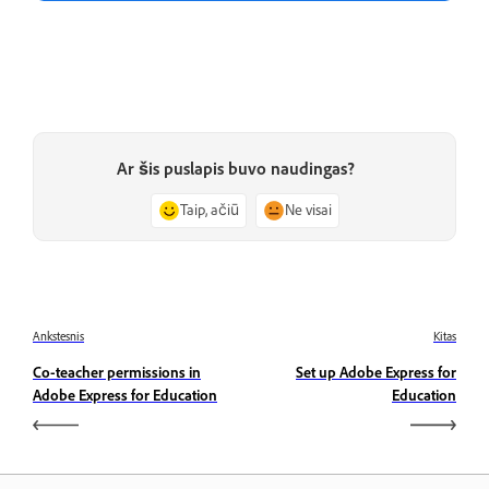
Ar šis puslapis buvo naudingas?
Taip, ačiū
Ne visai
Ankstesnis
Kitas
Co-teacher permissions in
Set up Adobe Express for
Adobe Express for Education
Education