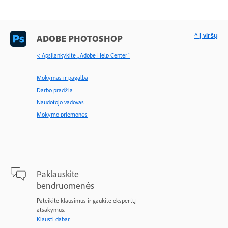
^ Į viršų
ADOBE PHOTOSHOP
< Apsilankykite „Adobe Help Center“
Mokymas ir pagalba
Darbo pradžia
Naudotojo vadovas
Mokymo priemonės
Paklauskite
bendruomenės
Pateikite klausimus ir gaukite ekspertų
atsakymus.
Klausti dabar