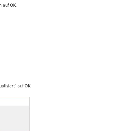
en auf
OK
.
alisiert“ auf
OK
.