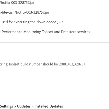
/hotfix-003-328757.jar
file-dir>/hotfix-003-328757.jar
s used for executing the downloaded JAR.
rt Performance Monitoring Toolset and Datastore services.
ring Toolset build number should be 2018,0,03,328757.
Settings > Updates > Installed Updates
.