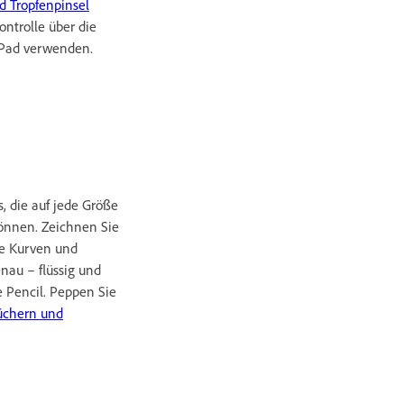
nd Tropfenpinsel
ontrolle über die
 iPad verwenden
.
s, die auf jede Größe
können. Zeichnen Sie
te Kurven und
enau – flüssig und
 Pencil. Peppen Sie
üchern und