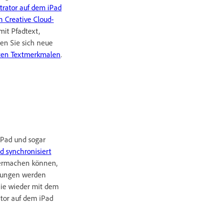
strator auf dem iPad
n Creative Cloud-
mit Pfadtext,
en Sie sich neue
ten Textmerkmalen
.
iPad und sogar
d synchronisiert
termachen können,
erungen werden
Sie wieder mit dem
ator auf dem iPad