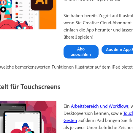
Sie haben bereits Zugriff auf Illustr
wenn Sie Creative Cloud-Abonnent 
einfach die App herunter und lassen 
überall spielen!
Abo
Aus dem App S
auswählen
 welche bemerkenswerten Funktionen Illustrator auf dem iPad biete
kelt für Touchscreens
Ein
Arbeitsbereich und Workflows
, 
Desktopversion kennen, sowie
Touc
Gesten
auf dem iPad bringen Sie Ih
als je zuvor. Unentbehrliche Zeich