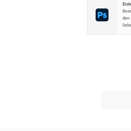
Erst
Bear
den 
lieb