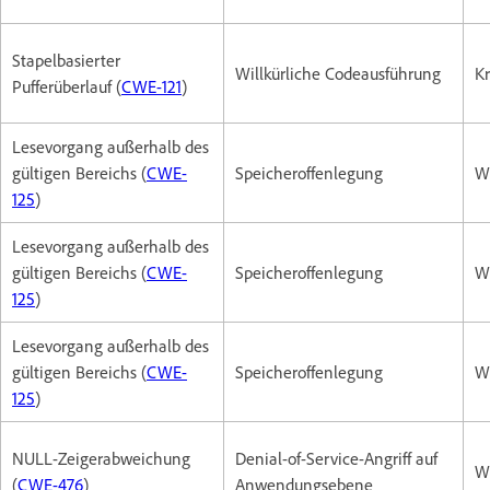
Stapelbasierter
Willkürliche Codeausführung
Kr
Pufferüberlauf (
CWE-121
)
Lesevorgang außerhalb des
gültigen Bereichs (
CWE-
Speicheroffenlegung
W
125
)
Lesevorgang außerhalb des
gültigen Bereichs (
CWE-
Speicheroffenlegung
W
125
)
Lesevorgang außerhalb des
gültigen Bereichs (
CWE-
Speicheroffenlegung
W
125
)
NULL-Zeigerabweichung
Denial-of-Service-Angriff auf
W
(
CWE-476
)
Anwendungsebene