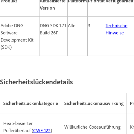
Produkt
Aktualisierte
Plattform
Priorität
Verfügbarkeit
Version
Adobe DNG-
DNG SDK 1.7.1
Alle
3
Technische
Software
Build 2611
Hinweise
Development Kit
(SDK)
Sicherheitslückendetails
Sicherheitslückenkategorie
Sicherheitslückenauswirkung
P
Heap-basierter
Willkürliche Codeausführung
Kr
Pufferüberlauf (
CWE-122
)