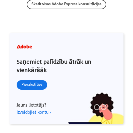
Skatīt visas Adobe Express konsultācijas
Saņemiet palīdzību ātrāk un
vienkāršāk
Pierakstīties
Jauns lietotājs?
Izveidojiet kontu ›