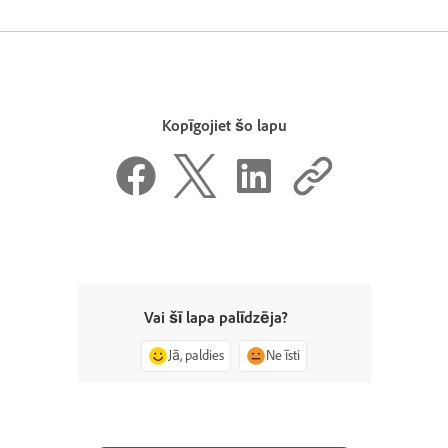
Kopīgojiet šo lapu
Vai šī lapa palīdzēja?
Jā, paldies
Ne īsti