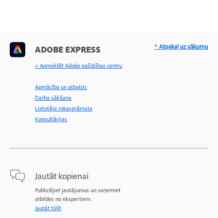
^ Atpakaļ uz sākumu
ADOBE EXPRESS
< Apmeklēt Adobe palīdzības centru
Apmācība un atbalsts
Darba sākšana
Lietotāja rokasgrāmata
Konsultācijas
Jautāt kopienai
Publicējiet jautājumus un saņemiet
atbildes no ekspertiem.
Jautāt tūlīt