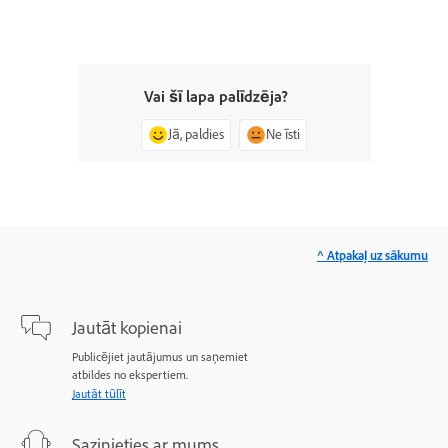
Vai šī lapa palīdzēja?
Jā, paldies
Ne īsti
^ Atpakaļ uz sākumu
Jautāt kopienai
Publicējiet jautājumus un saņemiet
atbildes no ekspertiem.
Jautāt tūlīt
Sazinieties ar mums