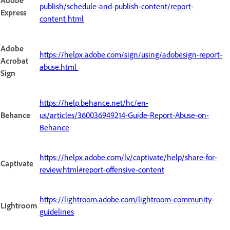
Adobe
publish/schedule-and-publish-content/report-
Express
content.html
Adobe
https://helpx.adobe.com/sign/using/adobesign-report-
Acrobat
abuse.html
Sign
https://help.behance.net/hc/en-
Behance
us/articles/360036949214-Guide-Report-Abuse-on-
Behance
https://helpx.adobe.com/lv/captivate/help/share-for-
Captivate
review.html#report-offensive-content
https://lightroom.adobe.com/lightroom-community-
Lightroom
guidelines