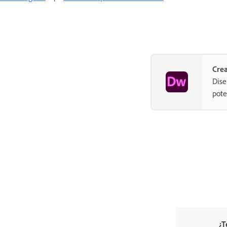
Crea
Dise
pote
¿T