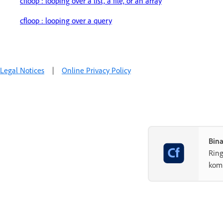
cfloop : looping over a list, a file, or an array
cfloop : looping over a query
Legal Notices
|
Online Privacy Policy
Bin
Rin
komp