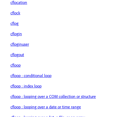
cflocation
cflock
cflog
cflogin
cfloginuser
cflogout
cfloop
cfloop : conditional loop
cfloop : index loop
cfloop : looping over a COM collection or structure
cfloop : looping over a date or time range