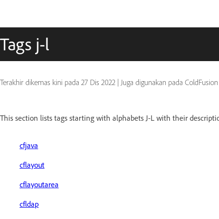
Tags j-l
Terakhir dikemas kini pada
27 Dis 2022
|
Juga digunakan pada ColdFusion
This section lists tags starting with alphabets J-L with their descripti
cfjava
cflayout
cflayoutarea
cfldap