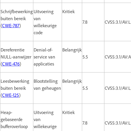
Schrijfbewerking
Uitvoering
Kritiek
buiten bereik
van
7.8
CVSS:3.1/AV:
(
CWE-787
)
willekeurige
code
Dereferentie
Denial-of-
Belangrijk
NULL-aanwijzer
service van
5.5
CVSS:3.1/AV:
(
CWE-476
)
applicaties
Leesbewerking
Blootstelling
Belangrijk
buiten bereik
van geheugen
5.5
CVSS:3.1/AV:
(
CWE-125
)
Heap-
Uitvoering
Kritiek
gebaseerde
van
7.8
CVSS:3.1/AV:
bufferoverloop
willekeurige