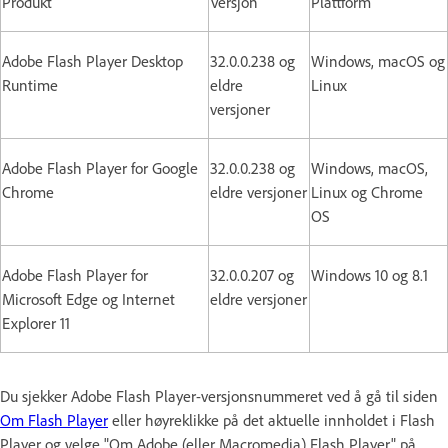
Produkt
Versjon
Plattform
Adobe Flash Player Desktop
32.0.0.238 og
Windows, macOS og
Runtime
eldre
Linux
versjoner
Adobe Flash Player for Google
32.0.0.238 og
Windows, macOS,
Chrome
eldre versjoner
Linux og Chrome
OS
Adobe Flash Player for
32.0.0.207 og
Windows 10 og 8.1
Microsoft Edge og Internet
eldre versjoner
Explorer 11
Du sjekker Adobe Flash Player-versjonsnummeret ved å gå til siden
Om Flash Player
eller høyreklikke på det aktuelle innholdet i Flash
Player og velge "Om Adobe (eller Macromedia) Flash Player" på