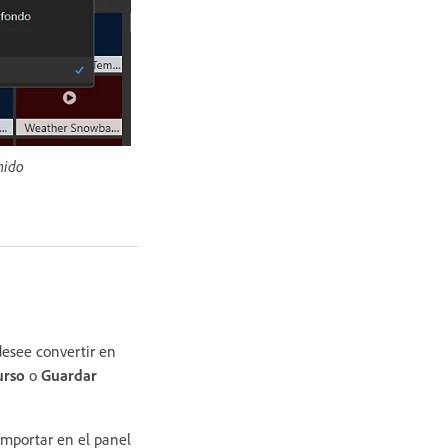
onido
desee convertir en
urso
o
Guardar
importar en el panel