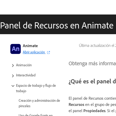
Panel de Recursos en Animate
Guía del usuario de Adobe Animate
Animate
Última actualización el
Abrir aplicación
Introducción a Animate
Obtenga más informac
Animación
Interactividad
¿Qué es el panel 
Espacio de trabajo y flujo de
trabajo
El panel de Recursos contie
Creación y administración de
Recursos
en el grupo de pes
pinceles
el panel
Propiedades
. Si e
Uso de Google Fonts en