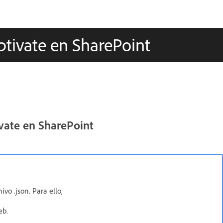
ptivate en SharePoint
vate en SharePoint
vo .json. Para ello,
eb.