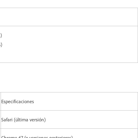
s)
s)
Especificaciones
Safari (última versión)
Chrome 67 (o versiones posteriores)