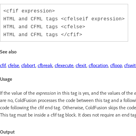
<cfif expression>
HTML and CFML tags <cfelseif expression>
HTML and CFML tags <cfelse>
HTML and CFML tags </cfif>
See also
cfif
,
cfelse
,
cfabort
,
cfbreak
,
cfexecute
,
cfexit
,
cflocation
,
cfloop
,
cfswi
Usage
If the value of the
expression
in this tag is yes, and the values of the
are no, ColdFusion processes the code between this tag and a following
code following the cfif end tag. Otherwise, ColdFusion skips the code
This tag must be inside a cfif tag block. It does not require an end
Output