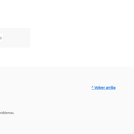
o
^ Volver arriba
problemas.