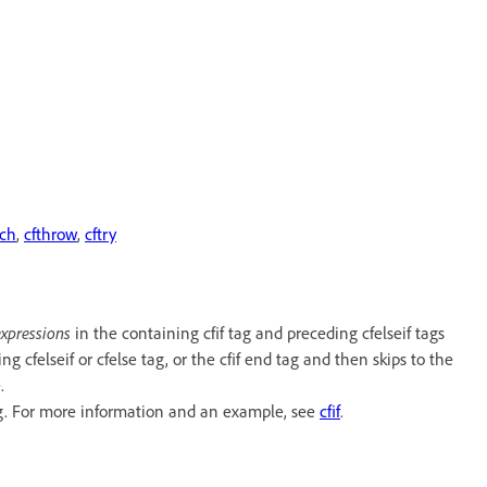
tch
,
cfthrow
,
cftry
expressions
in the containing cfif tag and preceding cfelseif tags
 cfelseif or cfelse tag, or the cfif end tag and then skips to the
.
 tag. For more information and an example, see
cfif
.