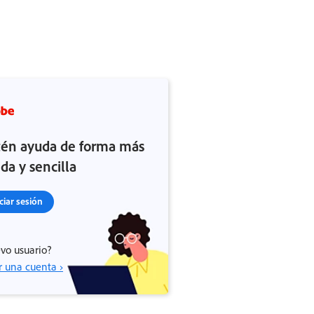
én ayuda de forma más
ida y sencilla
iciar sesión
vo usuario?
r una cuenta ›