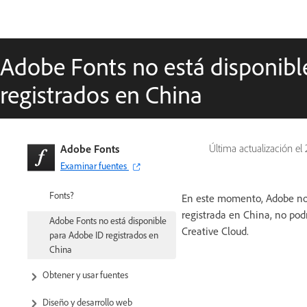
Adobe Fonts
Fuentes web de Adobe Fonts
Adobe Fonts no está disponibl
Creative Cloud para empresas
registrados en China
Fuentes eliminadas
¿Por qué no se incluyen estas
fuentes con mi suscripción a
Creative Cloud?
Adobe Fonts
Última actualización el
Examinar fuentes
¿Por qué se me pide que compre
una licencia de fuentes en Adobe
Fonts?
En este momento, Adobe no p
registrada en China, no podr
Adobe Fonts no está disponible
Creative Cloud.
para Adobe ID registrados en
China
Obtener y usar fuentes
Diseño y desarrollo web