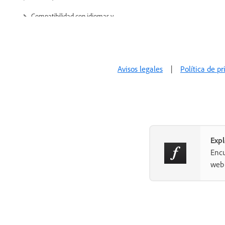
Compatibilidad con idiomas y
funciones OpenType
Tecnología de fuentes
Avisos legales
|
Política de p
Exp
Encu
web 