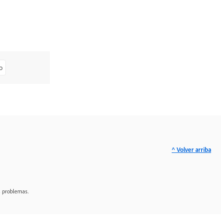
o
^ Volver arriba
s problemas.