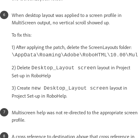
When desktop layout was applied to a screen profile in
MultiScreen output, no vertical scroll showed up.
To fix this:
1) After applying the patch, delete the ScreenLayouts folder:
\AppData\Roaming\Adobe\RoboHTML\10.00\Mul
2) Delete
layout in Project
Desktop_Layout screen
Set-up in RoboHelp
3) Create
layout in
new Desktop_Layout screen
Project Set-up in RoboHelp.
Multiscreen help was not re-directed to the appropriate screen
profile.
A cross reference to destination above that cross reference in