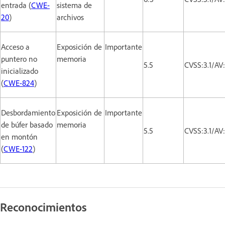
entrada (
CWE-
sistema de
20
)
archivos
Acceso a
Exposición de
Importante
puntero no
memoria
5.5
CVSS:3.1/AV
inicializado
(
CWE-824
)
Desbordamiento
Exposición de
Importante
de búfer basado
memoria
5.5
CVSS:3.1/AV
en montón
(
CWE-122
)
Reconocimientos