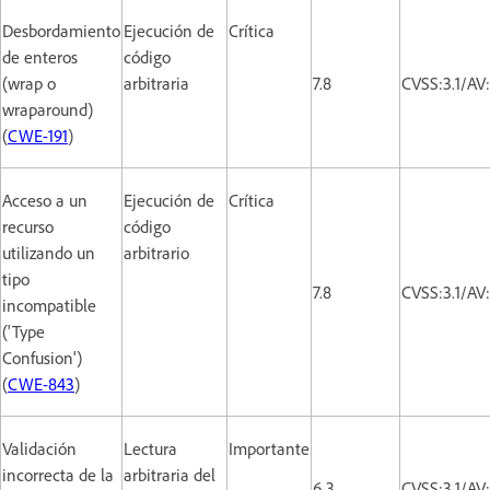
Desbordamiento
Ejecución de
Crítica
de enteros
código
(wrap o
arbitraria
7.8
CVSS:3.1/AV
wraparound)
(
CWE-191
)
Acceso a un
Ejecución de
Crítica
recurso
código
utilizando un
arbitrario
tipo
7.8
CVSS:3.1/AV
incompatible
('Type
Confusion')
(
CWE-843
)
Validación
Lectura
Importante
incorrecta de la
arbitraria del
6.3
CVSS:3.1/AV