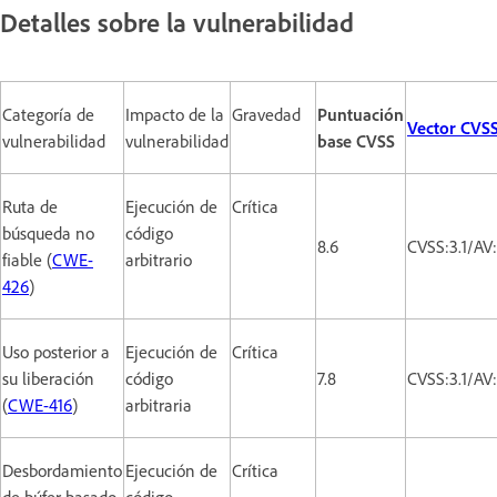
Detalles sobre la vulnerabilidad
Categoría de
Impacto de la
Gravedad
Puntuación
Vector CVS
vulnerabilidad
vulnerabilidad
base CVSS
Ruta de
Ejecución de
Crítica
búsqueda no
código
8.6
CVSS:3.1/AV
fiable (
CWE-
arbitrario
426
)
Uso posterior a
Ejecución de
Crítica
su liberación
código
7.8
CVSS:3.1/AV
(
CWE-416
)
arbitraria
Desbordamiento
Ejecución de
Crítica
de búfer basado
código