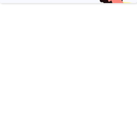
Compartir esta página
¿Te ha parecido útil esta página?
Sí, gracias
La verdad es que no