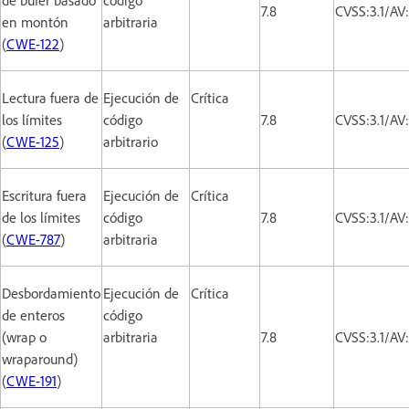
7.8
CVSS:3.1/AV
en montón
arbitraria
(
CWE-122
)
Lectura fuera de
Ejecución de
Crítica
los límites
código
7.8
CVSS:3.1/AV
(
CWE-125
)
arbitrario
Escritura fuera
Ejecución de
Crítica
de los límites
código
7.8
CVSS:3.1/AV
(
CWE-787
)
arbitraria
Desbordamiento
Ejecución de
Crítica
de enteros
código
(wrap o
arbitraria
7.8
CVSS:3.1/AV
wraparound)
(
CWE-191
)