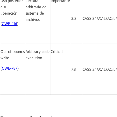
Uso posterior
Lectura
Importante
a su
arbitraria del
liberación
sistema de
3.3
CVSS:3.1/AV:L/AC:L
archivos
(
CWE-416
)
Out-of-bounds
Arbitrary code
Critical
write
execution
(
CWE-787
)
7.8
CVSS:3.1/AV:L/AC:L