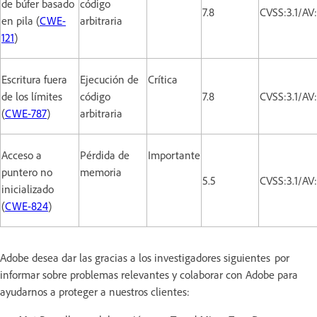
de búfer basado
código
7.8
CVSS:3.1/AV
en pila (
CWE-
arbitraria
121
)
Escritura fuera
Ejecución de
Crítica
de los límites
código
7.8
CVSS:3.1/AV
(
CWE-787
)
arbitraria
Acceso a
Pérdida de
Importante
puntero no
memoria
5.5
CVSS:3.1/AV
inicializado
(
CWE-824
)
Adobe desea dar las gracias a los investigadores siguientes por
informar sobre problemas relevantes y colaborar con Adobe para
ayudarnos a proteger a nuestros clientes: