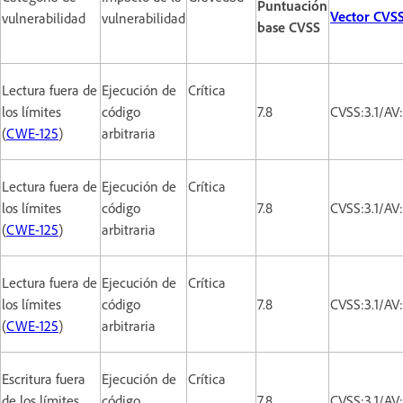
Puntuación
Vector CVS
vulnerabilidad
vulnerabilidad
base CVSS
Lectura fuera de
Ejecución de
Crítica
los límites
código
7.8
CVSS:3.1/AV
(
CWE-125
)
arbitraria
Lectura fuera de
Ejecución de
Crítica
los límites
código
7.8
CVSS:3.1/AV
(
CWE-125
)
arbitraria
Lectura fuera de
Ejecución de
Crítica
los límites
código
7.8
CVSS:3.1/AV
(
CWE-125
)
arbitraria
Escritura fuera
Ejecución de
Crítica
de los límites
código
7.8
CVSS:3.1/AV