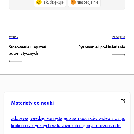
Tak, dziękuję
Niespecjalnie
Wstecz
Następna
Stosowanie ulepszeń
Rysowanie i podświetlanie
automatycznych
Materiały do nauki
Zdobywaj wiedzę, korzystając z samouczków wideo krok po
kroku i praktycznych wskazówek dostępnych bezpośrednio
w aplikacji.