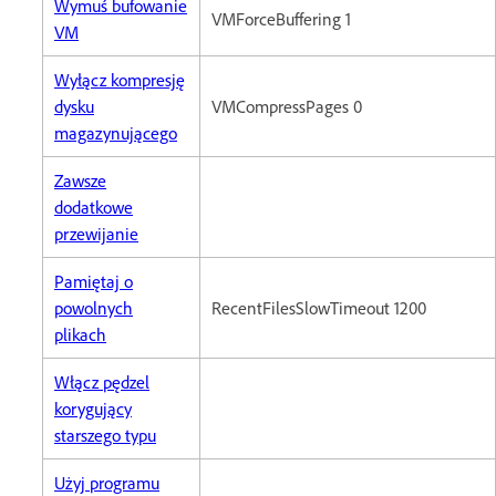
Wymuś bufowanie
VMForceBuffering 1
VM
Wyłącz kompresję
dysku
VMCompressPages 0
magazynującego
Zawsze
dodatkowe
przewijanie
Pamiętaj o
powolnych
RecentFilesSlowTimeout 1200
plikach
Włącz pędzel
korygujący
starszego typu
Użyj programu