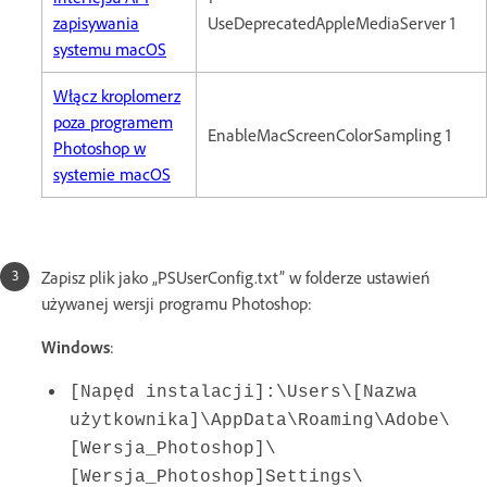
zapisywania
UseDeprecatedAppleMediaServer 1
systemu macOS
Włącz kroplomerz
poza programem
EnableMacScreenColorSampling 1
Photoshop w
systemie macOS
Zapisz plik jako „PSUserConfig.txt” w folderze ustawień
używanej wersji programu Photoshop:
Windows
:
[Napęd instalacji]:\Users\[Nazwa
użytkownika]\AppData\Roaming\Adobe\
[Wersja_Photoshop]\
[Wersja_Photoshop]Settings\