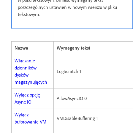
poszczególnych ustawień w nowym wierszu w pliku
tekstowym.
Nazwa
Wymagany tekst
Włączanie
dzienników
LogScratch 1
dysków
magazynujących
Wyłącz opcję
AllowAsyncIO 0
Async IO
Wyłącz
VMDisableBuffering 1
buforowanie VM