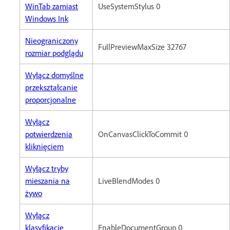
WinTab zamiast
UseSystemStylus 0
Windows Ink
Nieograniczony
FullPreviewMaxSize 32767
rozmiar podglądu
Wyłącz domyślne
przekształcanie
proporcjonalne
Wyłącz
potwierdzenia
OnCanvasClickToCommit 0
kliknięciem
Wyłącz tryby
mieszania na
LiveBlendModes 0
żywo
Wyłącz
klasyfikację
EnableDocumentGroup 0