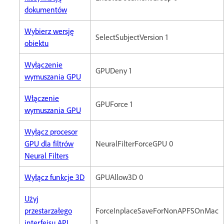
dokumentów
Wybierz wersję
SelectSubjectVersion 1
obiektu
Wyłączenie
GPUDeny 1
wymuszania GPU
Włączenie
GPUForce 1
wymuszania GPU
Wyłącz procesor
GPU dla filtrów
NeuralFilterForceGPU 0
Neural Filters
Wyłącz funkcje 3D
GPUAllow3D 0
Użyj
przestarzałego
ForceInplaceSaveForNonAPFSOnMac
interfejsu API
1