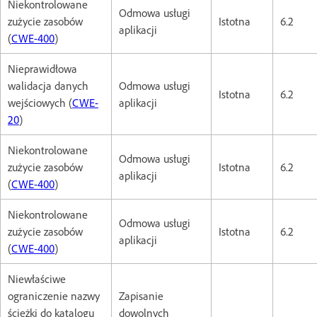
Niekontrolowane
Odmowa usługi
zużycie zasobów
Istotna
6.2
aplikacji
(
CWE-400
)
Nieprawidłowa
walidacja danych
Odmowa usługi
Istotna
6.2
wejściowych (
CWE-
aplikacji
20
)
Niekontrolowane
Odmowa usługi
zużycie zasobów
Istotna
6.2
aplikacji
(
CWE-400
)
Niekontrolowane
Odmowa usługi
zużycie zasobów
Istotna
6.2
aplikacji
(
CWE-400
)
Niewłaściwe
ograniczenie nazwy
Zapisanie
ścieżki do katalogu
dowolnych