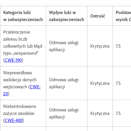
Kategoria luki
Wpływ luki w
Podst
Ostrość
w zabezpieczeniach
zabezpieczeniach
wynik 
Przekroczenie
zakresu liczb
Odmowa usługi
całkowitych lub błąd
Krytyczna
7.5
aplikacji
typu „wraparound”
(
CWE-190
)
Nieprawidłowa
walidacja danych
Odmowa usługi
Krytyczna
7.5
wejściowych (
CWE-
aplikacji
20
)
Niekontrolowane
Odmowa usługi
zużycie zasobów
Krytyczna
7.5
aplikacji
(
CWE-400
)