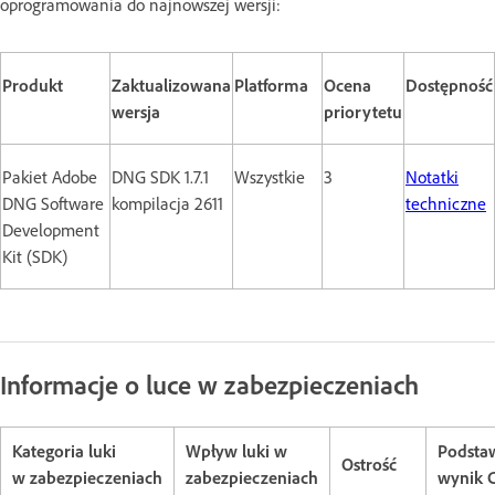
oprogramowania do najnowszej wersji:
Produkt
Zaktualizowana
Platforma
Ocena
Dostępność
wersja
priorytetu
Pakiet Adobe
DNG SDK 1.7.1
Wszystkie
3
Notatki
DNG Software
kompilacja 2611
techniczne
Development
Kit (SDK)
Informacje o luce w zabezpieczeniach
Kategoria luki
Wpływ luki w
Podst
Ostrość
w zabezpieczeniach
zabezpieczeniach
wynik 